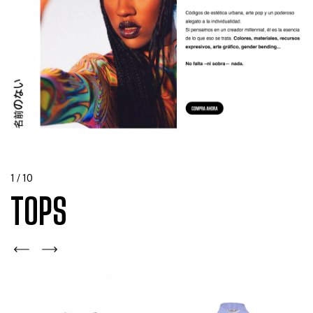
1
/
10
TOPS