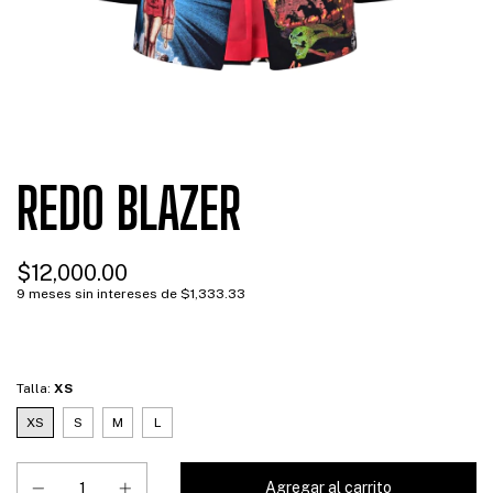
REDO BLAZER
$12,000.00
9
meses sin intereses de
$1,333.33
Talla:
XS
XS
S
M
L