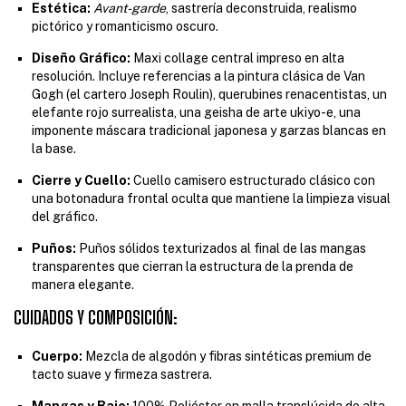
Estética:
Avant-garde
, sastrería deconstruida, realismo
pictórico y romanticismo oscuro.
Diseño Gráfico:
Maxi collage central impreso en alta
resolución. Incluye referencias a la pintura clásica de Van
Gogh (el cartero Joseph Roulin), querubines renacentistas, un
elefante rojo surrealista, una geisha de arte ukiyo-e, una
imponente máscara tradicional japonesa y garzas blancas en
la base.
Cierre y Cuello:
Cuello camisero estructurado clásico con
una botonadura frontal oculta que mantiene la limpieza visual
del gráfico.
Puños:
Puños sólidos texturizados al final de las mangas
transparentes que cierran la estructura de la prenda de
manera elegante.
CUIDADOS Y COMPOSICIÓN:
Cuerpo:
Mezcla de algodón y fibras sintéticas premium de
tacto suave y firmeza sastrera.
Mangas y Bajo:
100% Poliéster en malla translúcida de alta