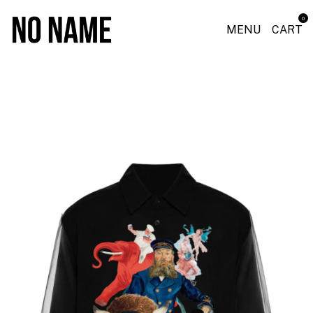
0
MENU
CART