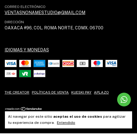
CORREO ELECTRÓNICO
VENTASNONAMESTUDIO@GMAIL.COM
DIRECCIÓN
OAXACA #96, COL. ROMA NORTE, CDMX. 06700
IDIOMAS Y MONEDAS
THE CREATOR
POLÍTICAS DE VENTA
KUESKI PAY
APLAZO
Al navegar por este sitio
aceptas el uso de cookies
para agilizar
tu experiencia de compra.
Entendido
Copyright No Name - 2026. Todos los derechos reservados.