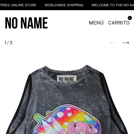
ONLINE STORE
WORLDWIDE SHIPPING
WELCOME TO THE NO NAME IN
0
MENÚ
CARRITO
1
/
3