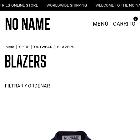
NLINE STORE
WORLDWIDE SHIPPING
WELCOME TO THE NO NAME IND
0
MENÚ
CARRITO
Inicio
|
SHOP
|
OUTWEAR
|
BLAZERS
BLAZERS
FILTRAR Y ORDENAR