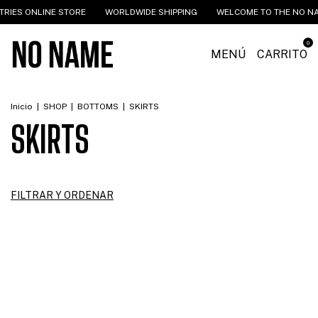
 ONLINE STORE
WORLDWIDE SHIPPING
WELCOME TO THE NO NAME IN
0
MENÚ
CARRITO
Inicio
|
SHOP
|
BOTTOMS
|
SKIRTS
SKIRTS
FILTRAR Y ORDENAR