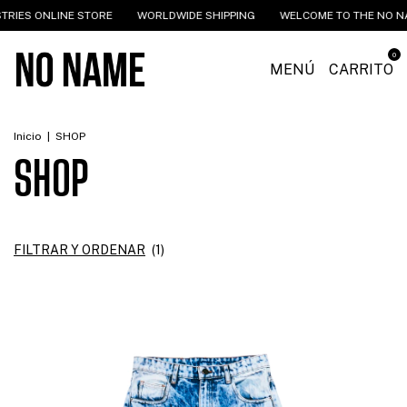
RIES ONLINE STORE
WORLDWIDE SHIPPING
WELCOME TO THE NO NAM
0
MENÚ
CARRITO
Inicio
|
SHOP
SHOP
FILTRAR Y ORDENAR
(
1
)