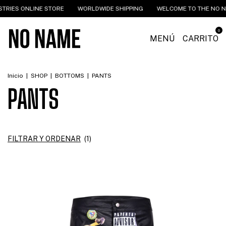
TRIES ONLINE STORE
WORLDWIDE SHIPPING
WELCOME TO THE NO NA
0
MENÚ
CARRITO
Inicio
|
SHOP
|
BOTTOMS
|
PANTS
PANTS
FILTRAR Y ORDENAR
(
1
)