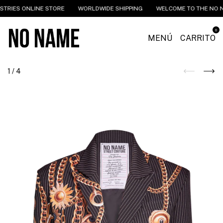
RIES ONLINE STORE
WORLDWIDE SHIPPING
WELCOME TO THE NO NA
0
MENÚ
CARRITO
1
/
4