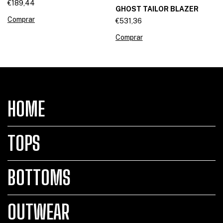
€189,44
GHOST TAILOR BLAZER
Comprar
€531,36
Comprar
HOME
TOPS
BOTTOMS
OUTWEAR