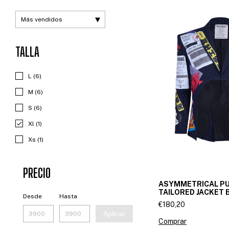
TALLA
L (6)
M (6)
S (6)
Xl (1)
Xs (1)
PRECIO
ASYMMETRICAL P
TAILORED JACKET 
Desde
Hasta
€180,20
Aplicar
Comprar