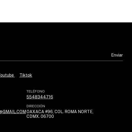
Youtube
Tiktok
TELÉFONO
5548344716
DIRECCIÓN
@GMAIL.COM
OAXACA #96, COL. ROMA NORTE,
CDMX. 06700