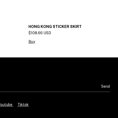
HONG KONG STICKER SKIRT
H
S
$108.66 USD
$
Buy
B
Youtube
Tiktok