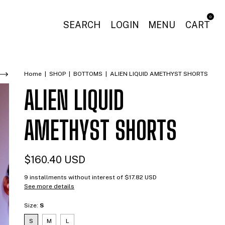
0
SEARCH
LOGIN
MENU
CART
Home
|
SHOP
|
BOTTOMS
|
ALIEN LIQUID AMETHYST SHORTS
ALIEN LIQUID
AMETHYST SHORTS
$160.40 USD
9
installments without interest of
$17.82 USD
See more details
Size:
S
S
M
L