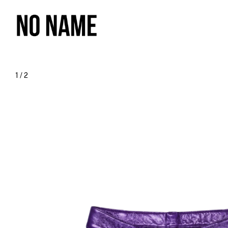
1
/
2