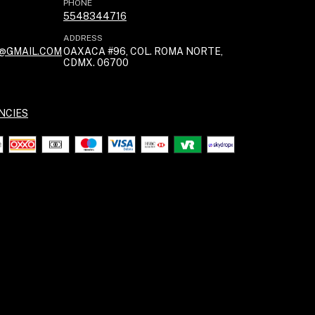
PHONE
5548344716
ADDRESS
@GMAIL.COM
OAXACA #96, COL. ROMA NORTE,
CDMX. 06700
NCIES