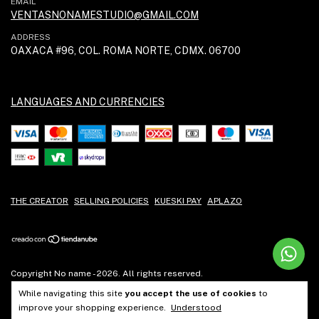
EMAIL
VENTASNONAMESTUDIO@GMAIL.COM
ADDRESS
OAXACA #96, COL. ROMA NORTE, CDMX. 06700
LANGUAGES AND CURRENCIES
THE CREATOR
SELLING POLICIES
KUESKI PAY
APLAZO
Copyright No name - 2026. All rights reserved.
While navigating this site
you accept the use of cookies
to
improve your shopping experience.
Understood