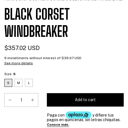
BLACK CORSET
WINDBREAKER
$357.02 USD
9
installments without interest of
$39.67 USD
See more details
Size:
S
S
M
L