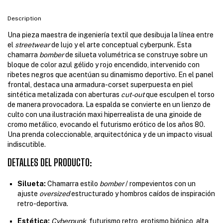
Description
Una pieza maestra de ingeniería textil que desibuja la línea entre
el
streetwear
de lujo y el arte conceptual cyberpunk. Esta
chamarra
bomber
de silueta volumétrica se construye sobre un
bloque de color azul gélido y rojo encendido, intervenido con
ribetes negros que acentúan su dinamismo deportivo. En el panel
frontal, destaca una armadura-corset superpuesta en piel
sintética metalizada con aberturas
cut-out
que esculpen el torso
de manera provocadora. La espalda se convierte en un lienzo de
culto con una ilustración maxi hiperrealista de una ginoide de
cromo metálico, evocando el futurismo erótico de los años 80.
Una prenda coleccionable, arquitectónica y de un impacto visual
indiscutible.
DETALLES DEL PRODUCTO:
Silueta:
Chamarra estilo
bomber
/ rompevientos con un
ajuste
oversized
estructurado y hombros caídos de inspiración
retro-deportiva.
Estética:
Cyberpunk
, futurismo retro, erotismo biónico, alta