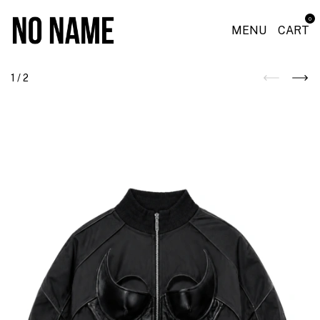
0
MENU
CART
1
/
2