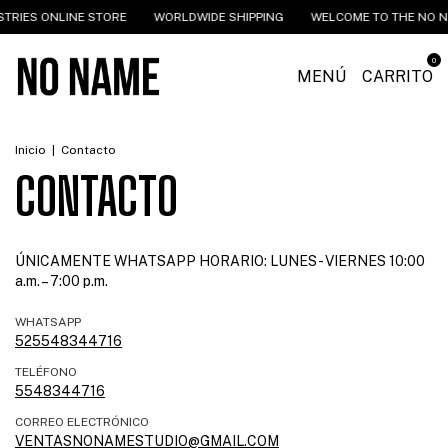
TRIES ONLINE STORE
WORLDWIDE SHIPPING
WELCOME TO THE NO NA
0
MENÚ
CARRITO
Inicio
|
Contacto
CONTACTO
ÚNICAMENTE WHATSAPP HORARIO: LUNES - VIERNES 10:00
a.m. – 7:00 p.m.
WHATSAPP
525548344716
TELÉFONO
5548344716
CORREO ELECTRÓNICO
VENTASNONAMESTUDIO@GMAIL.COM