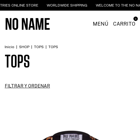
LINE STORE
WORLDWIDE SHIPPING
WELCOME TO THE NO NAME INDU
0
MENÚ
CARRITO
Inicio
|
SHOP
|
TOPS
|
TOPS
TOPS
FILTRAR Y ORDENAR