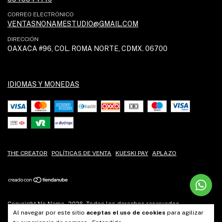
CORREO ELECTRÓNICO
VENTASNONAMESTUDIO@GMAIL.COM
DIRECCIÓN
OAXACA #96, COL. ROMA NORTE, CDMX. 06700
IDIOMAS Y MONEDAS
THE CREATOR
POLÍTICAS DE VENTA
KUESKI PAY
APLAZO
Copyright No Name - 2026. Todos los derechos reservados.
Al navegar por este sitio
aceptas el uso de cookies
para agilizar