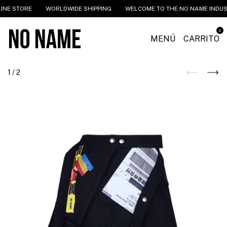
NE STORE
WORLDWIDE SHIPPING
WELCOME TO THE NO NAME INDUST
0
MENÚ
CARRITO
1
/
2