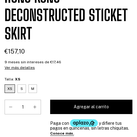
DECONSTRUCTED STICKET
SKIRT
€157,10
9
meses sin intereses de
€17,46
Ver más detalles
Talla:
XS
XS
S
M