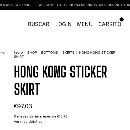
E SHIPPING
WELCOME TO THE NO NAME INDUSTRIES ONLINE STORE
0
BUSCAR
LOGIN
MENÚ
CARRITO
Inicio
|
SHOP
|
BOTTOMS
|
SKIRTS
|
HONG KONG STICKER
SKIRT
HONG KONG STICKER
SKIRT
€97,03
9
meses sin intereses de
€10,78
Ver más detalles