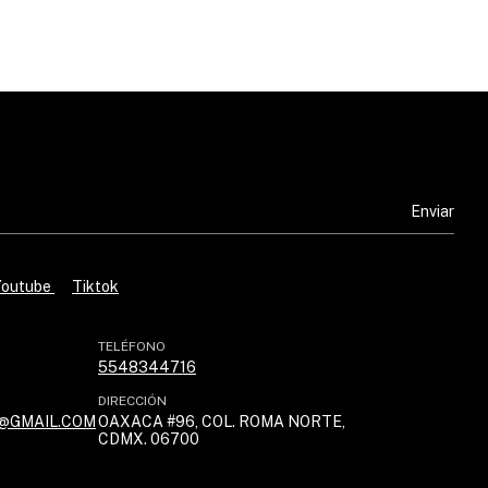
Youtube
Tiktok
TELÉFONO
5548344716
DIRECCIÓN
@GMAIL.COM
OAXACA #96, COL. ROMA NORTE,
CDMX. 06700