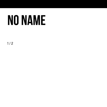
1
/
2