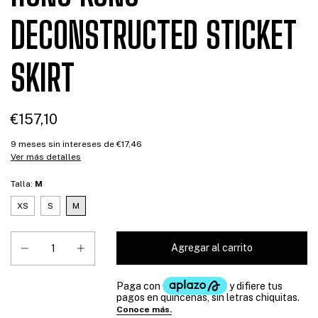
DECONSTRUCTED STICKET
SKIRT
€157,10
9
meses sin intereses de
€17,46
Ver más detalles
Talla:
M
XS
S
M