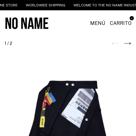
NE STORE
WORLDWIDE SHIPPING
WELCOME TO THE NO NAME INDUSTR
0
MENÚ
CARRITO
1
/
2