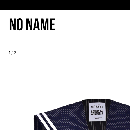
1
/
2