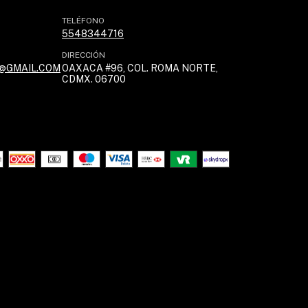
TELÉFONO
5548344716
DIRECCIÓN
@GMAIL.COM
OAXACA #96, COL. ROMA NORTE,
CDMX. 06700