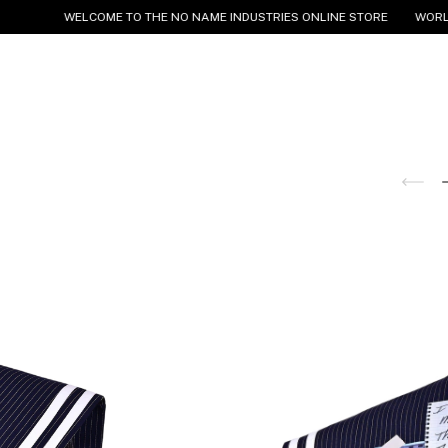
WELCOME TO THE NO NAME INDUSTRIES ONLINE STORE
WORLDWID