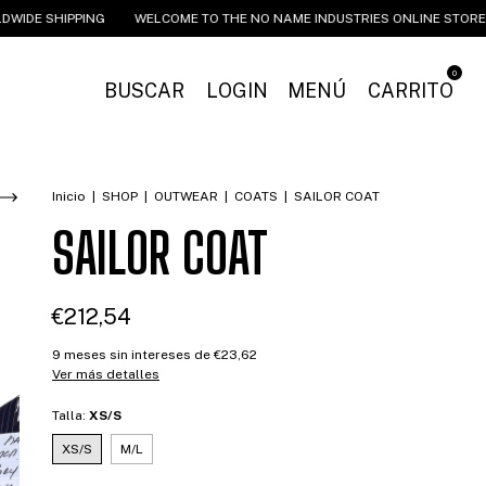
E SHIPPING
WELCOME TO THE NO NAME INDUSTRIES ONLINE STORE
0
BUSCAR
LOGIN
MENÚ
CARRITO
Inicio
|
SHOP
|
OUTWEAR
|
COATS
|
SAILOR COAT
SAILOR COAT
€212,54
9
meses sin intereses de
€23,62
Ver más detalles
Talla:
XS/S
XS/S
M/L