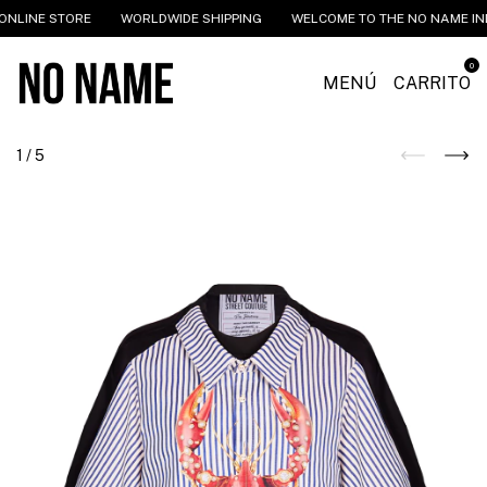
NLINE STORE
WORLDWIDE SHIPPING
WELCOME TO THE NO NAME INDU
0
MENÚ
CARRITO
1
/
5