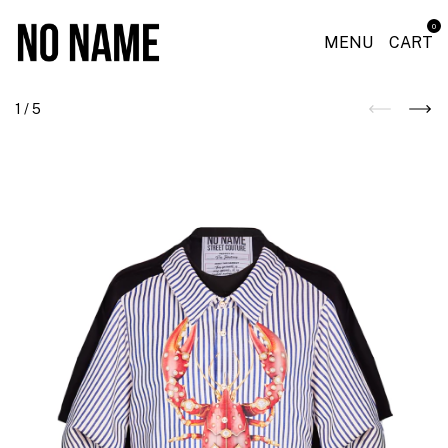
0
MENU
CART
1
/
5