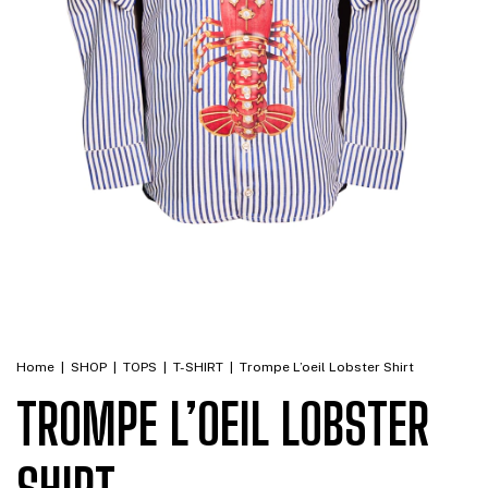
Home
|
SHOP
|
TOPS
|
T-SHIRT
|
Trompe L’oeil Lobster Shirt
TROMPE L’OEIL LOBSTER