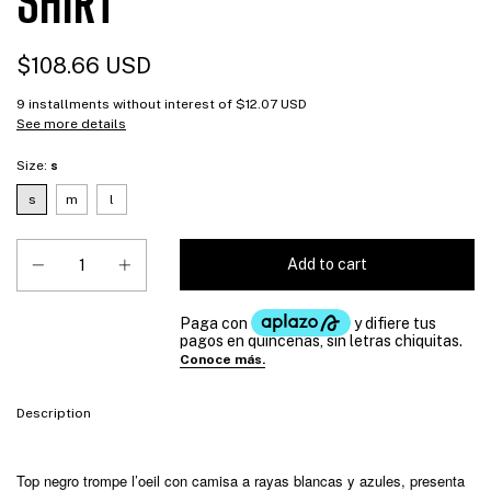
SHIRT
$108.66 USD
9
installments without interest of
$12.07 USD
See more details
Size:
s
s
m
l
Description
Top negro trompe l’oeil con camisa a rayas blancas y azules, presenta