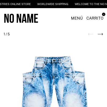
S ONLINE STORE
WORLDWIDE SHIPPING
WELCOME TO THE NO NAME I
0
MENÚ
CARRITO
1
/
5