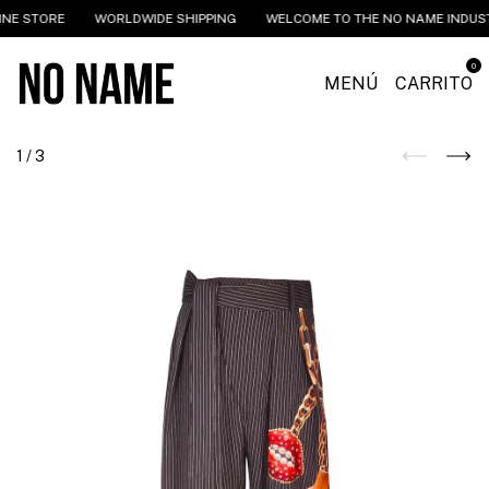
NE STORE
WORLDWIDE SHIPPING
WELCOME TO THE NO NAME INDUSTR
0
MENÚ
CARRITO
1
/
3