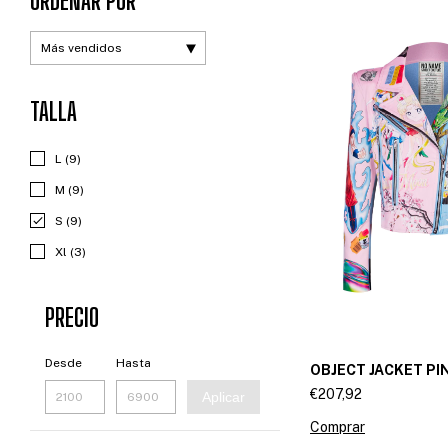
ORDENAR POR
TALLA
L (9)
M (9)
S (9)
Xl (3)
PRECIO
Desde
Hasta
OBJECT JACKET PI
€207,92
Aplicar
Comprar