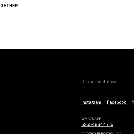
OGETHER
Instagram
Facebook
WHATSAPP
525548344716
CORREO ELECTRÓNICO