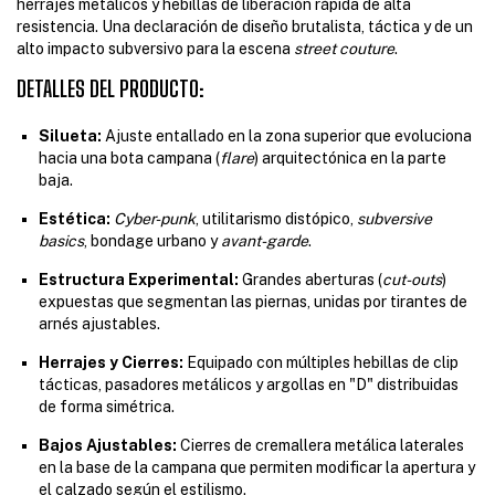
herrajes metálicos y hebillas de liberación rápida de alta
resistencia. Una declaración de diseño brutalista, táctica y de un
alto impacto subversivo para la escena
street couture
.
DETALLES DEL PRODUCTO:
Silueta:
Ajuste entallado en la zona superior que evoluciona
hacia una bota campana (
flare
) arquitectónica en la parte
baja.
Estética:
Cyber-punk
, utilitarismo distópico,
subversive
basics
, bondage urbano y
avant-garde
.
Estructura Experimental:
Grandes aberturas (
cut-outs
)
expuestas que segmentan las piernas, unidas por tirantes de
arnés ajustables.
Herrajes y Cierres:
Equipado con múltiples hebillas de clip
tácticas, pasadores metálicos y argollas en "D" distribuidas
de forma simétrica.
Bajos Ajustables:
Cierres de cremallera metálica laterales
en la base de la campana que permiten modificar la apertura y
el calzado según el estilismo.