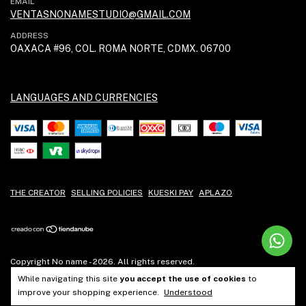
EMAIL
VENTASNONAMESTUDIO@GMAIL.COM
ADDRESS
OAXACA #96, COL. ROMA NORTE, CDMX. 06700
LANGUAGES AND CURRENCIES
THE CREATOR
SELLING POLICIES
KUESKI PAY
APLAZO
Copyright No name - 2026. All rights reserved.
While navigating this site
you accept the use of cookies
to
improve your shopping experience.
Understood