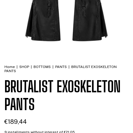
Home
|
SHOP
|
BOTTOMS
|
PANTS
|
BRUTALIST EXOSKELETON
PANTS
BRUTALIST EXOSKELETON
PANTS
€189,44
9
installments without interest of
€21,05