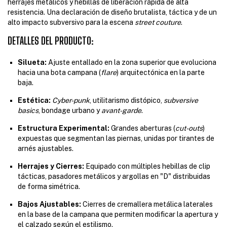
herrajes metálicos y hebillas de liberación rápida de alta
resistencia. Una declaración de diseño brutalista, táctica y de un
alto impacto subversivo para la escena
street couture
.
DETALLES DEL PRODUCTO:
Silueta:
Ajuste entallado en la zona superior que evoluciona
hacia una bota campana (
flare
) arquitectónica en la parte
baja.
Estética:
Cyber-punk
, utilitarismo distópico,
subversive
basics
, bondage urbano y
avant-garde
.
Estructura Experimental:
Grandes aberturas (
cut-outs
)
expuestas que segmentan las piernas, unidas por tirantes de
arnés ajustables.
Herrajes y Cierres:
Equipado con múltiples hebillas de clip
tácticas, pasadores metálicos y argollas en "D" distribuidas
de forma simétrica.
Bajos Ajustables:
Cierres de cremallera metálica laterales
en la base de la campana que permiten modificar la apertura y
el calzado según el estilismo.