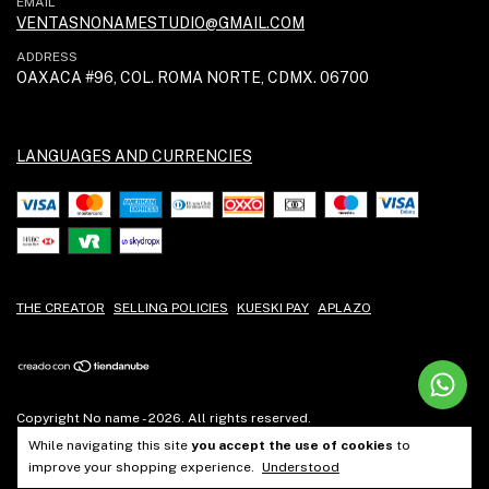
EMAIL
VENTASNONAMESTUDIO@GMAIL.COM
ADDRESS
OAXACA #96, COL. ROMA NORTE, CDMX. 06700
LANGUAGES AND CURRENCIES
THE CREATOR
SELLING POLICIES
KUESKI PAY
APLAZO
Copyright No name - 2026. All rights reserved.
While navigating this site
you accept the use of cookies
to
improve your shopping experience.
Understood