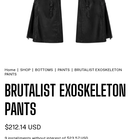
Home
|
SHOP
|
BOTTOMS
|
PANTS
|
BRUTALIST EXOSKELETON
PANTS
BRUTALIST EXOSKELETON
PANTS
$212.14 USD
9
installments without interest of
$23.57 USD