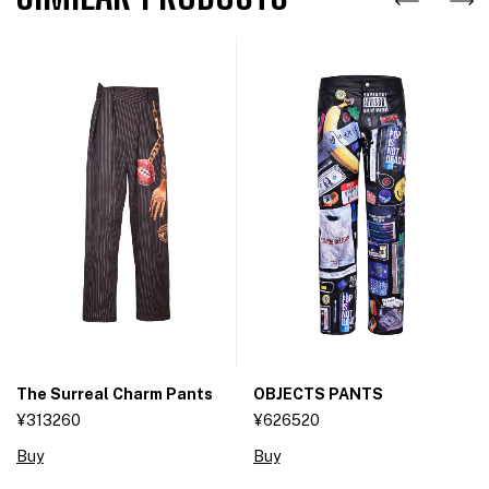
The Surreal Charm Pants
OBJECTS PANTS
¥313260
¥626520
Buy
Buy