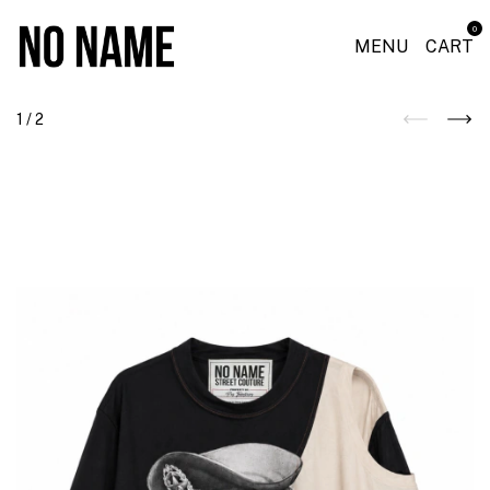
0
MENU
CART
1
/
2