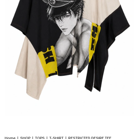
Home
|
SHOP
|
TOPS
|
T-SHIRT
|
RESTRICTED DESIRE TEE