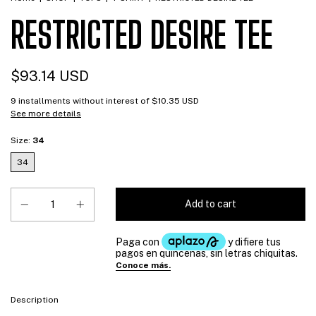
RESTRICTED DESIRE TEE
$93.14 USD
9
installments without interest of
$10.35 USD
See more details
Size:
34
34
Description