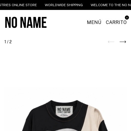
 ONLINE STORE
WORLDWIDE SHIPPING
WELCOME TO THE NO NAME IN
0
MENÚ
CARRITO
1
/
2