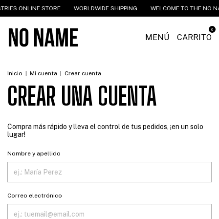
TRIES ONLINE STORE
WORLDWIDE SHIPPING
WELCOME TO THE NO NA
0
MENÚ
CARRITO
Inicio
|
Mi cuenta
|
Crear cuenta
CREAR UNA CUENTA
Compra más rápido y lleva el control de tus pedidos, ¡en un solo
lugar!
Nombre y apellido
Correo electrónico