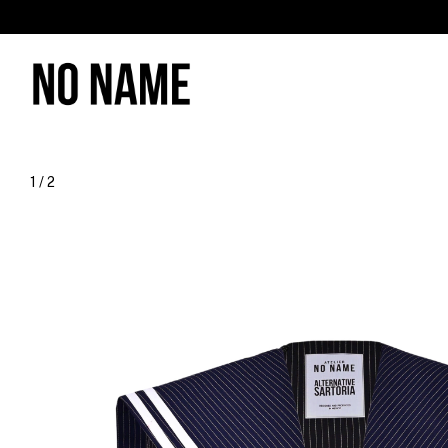
1
/
2