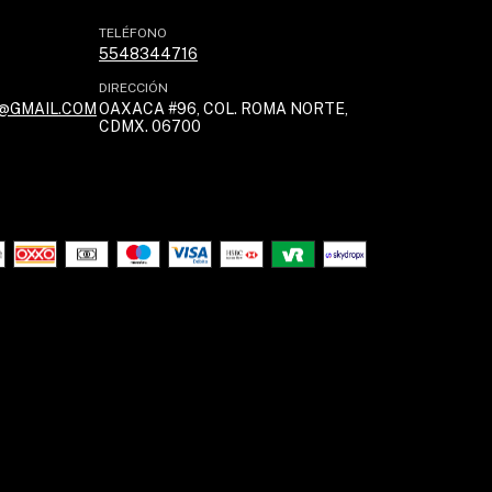
TELÉFONO
5548344716
DIRECCIÓN
@GMAIL.COM
OAXACA #96, COL. ROMA NORTE,
CDMX. 06700