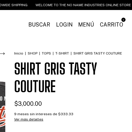
HIPPING
WELCOME TO THE NO NAME INDUSTRIES ONLINE STORE
WOR
0
BUSCAR
LOGIN
MENÚ
CARRITO
Inicio
|
SHOP
|
TOPS
|
T-SHIRT
|
SHIRT GRIS TASTY COUTURE
SHIRT GRIS TASTY
COUTURE
$3,000.00
9
meses sin intereses de
$333.33
Ver más detalles