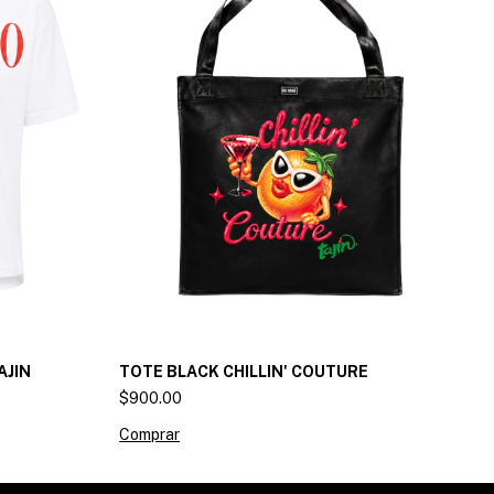
AJIN
TOTE BLACK CHILLIN' COUTURE
T
$900.00
$