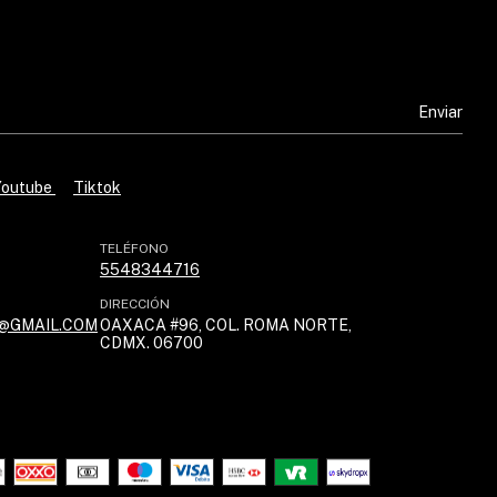
Youtube
Tiktok
TELÉFONO
5548344716
DIRECCIÓN
@GMAIL.COM
OAXACA #96, COL. ROMA NORTE,
CDMX. 06700