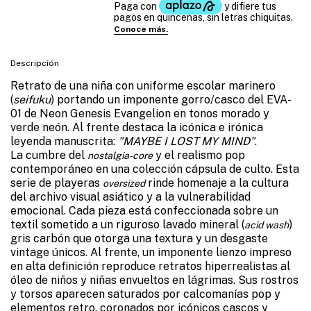
Descripción
Retrato de una niña con uniforme escolar marinero
(
seifuku
) portando un imponente gorro/casco del EVA-
01 de Neon Genesis Evangelion en tonos morado y
verde neón. Al frente destaca la icónica e irónica
leyenda manuscrita:
"MAYBE I LOST MY MIND"
.
La cumbre del
y el realismo pop
nostalgia-core
contemporáneo en una colección cápsula de culto. Esta
serie de playeras
rinde homenaje a la cultura
oversized
del archivo visual asiático y a la vulnerabilidad
emocional. Cada pieza está confeccionada sobre un
textil sometido a un riguroso lavado mineral (
)
acid wash
gris carbón que otorga una textura y un desgaste
vintage únicos. Al frente, un imponente lienzo impreso
en alta definición reproduce retratos hiperrealistas al
óleo de niños y niñas envueltos en lágrimas. Sus rostros
y torsos aparecen saturados por calcomanías pop y
elementos retro, coronados por icónicos cascos y