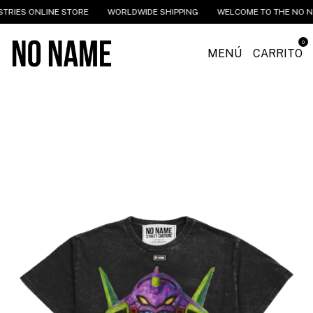
 ONLINE STORE
WORLDWIDE SHIPPING
WELCOME TO THE NO NAME I
0
MENÚ
CARRITO