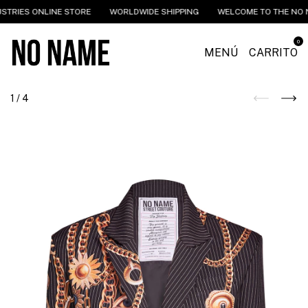
TRIES ONLINE STORE
WORLDWIDE SHIPPING
WELCOME TO THE NO NA
0
MENÚ
CARRITO
1
/
4