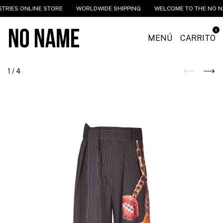
RIES ONLINE STORE
WORLDWIDE SHIPPING
WELCOME TO THE NO NAM
0
MENÚ
CARRITO
1
/
4