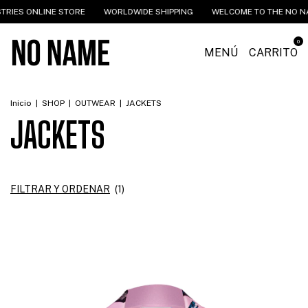
RIES ONLINE STORE
WORLDWIDE SHIPPING
WELCOME TO THE NO NAM
0
MENÚ
CARRITO
Inicio
|
SHOP
|
OUTWEAR
|
JACKETS
JACKETS
FILTRAR Y ORDENAR
(
1
)