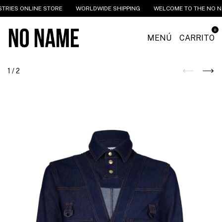
 ONLINE STORE
WORLDWIDE SHIPPING
WELCOME TO THE NO NAME IN
0
MENÚ
CARRITO
1
/
2