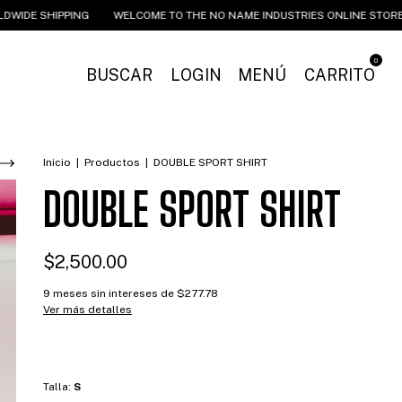
 SHIPPING
WELCOME TO THE NO NAME INDUSTRIES ONLINE STORE
W
0
BUSCAR
LOGIN
MENÚ
CARRITO
Inicio
|
Productos
|
DOUBLE SPORT SHIRT
DOUBLE SPORT SHIRT
$2,500.00
9
meses sin intereses de
$277.78
Ver más detalles
Talla:
S