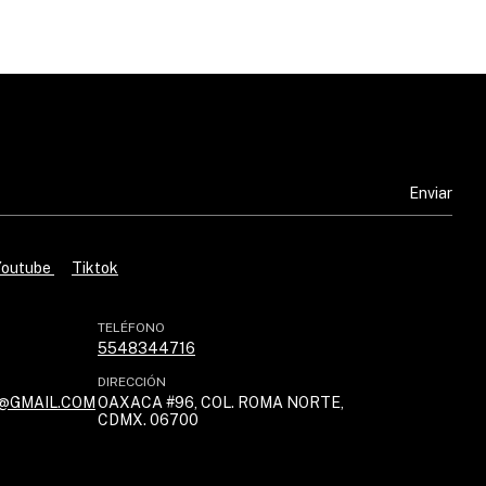
Youtube
Tiktok
TELÉFONO
5548344716
DIRECCIÓN
@GMAIL.COM
OAXACA #96, COL. ROMA NORTE,
CDMX. 06700