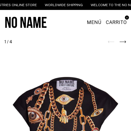
RIES ONLINE STORE
WORLDWIDE SHIPPING
WELCOME TO THE NO NAM
0
MENÚ
CARRITO
1
/
4