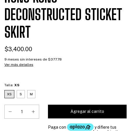
DECONSTRUCTED STICKET
SKIRT
$3,400.00
9
meses sin intereses de
$377.78
Ver más detalles
Talla:
XS
XS
S
M