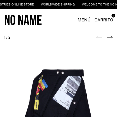
TRIES ONLINE STORE
WORLDWIDE SHIPPING
WELCOME TO THE NO NA
0
MENÚ
CARRITO
1
/
2