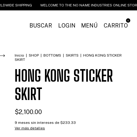
DE SHIPPING
WELCOME TO THE NO NAME INDUSTRIES ONLINE STORE
0
BUSCAR
LOGIN
MENÚ
CARRITO
Inicio
|
SHOP
|
BOTTOMS
|
SKIRTS
|
HONG KONG STICKER
SKIRT
HONG KONG STICKER
SKIRT
$2,100.00
9
meses sin intereses de
$233.33
Ver más detalles