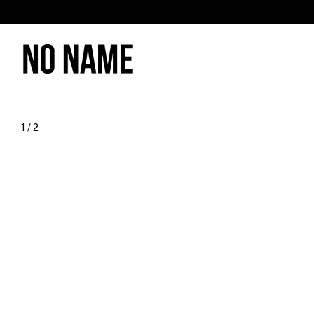
1
/
2