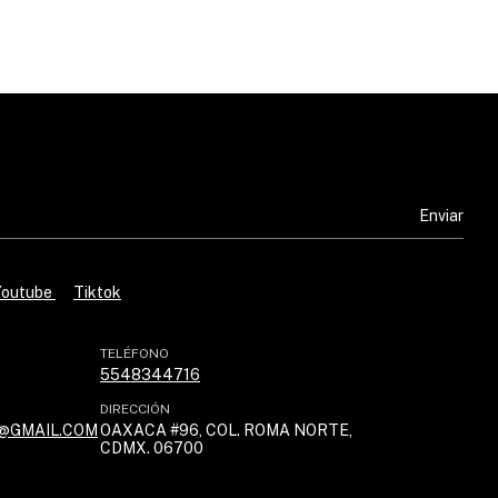
Youtube
Tiktok
TELÉFONO
5548344716
DIRECCIÓN
@GMAIL.COM
OAXACA #96, COL. ROMA NORTE,
CDMX. 06700