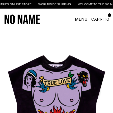
 ONLINE STORE
WORLDWIDE SHIPPING
WELCOME TO THE NO NAME I
0
MENÚ
CARRITO