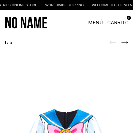
 ONLINE STORE
WORLDWIDE SHIPPING
WELCOME TO THE NO NAME IN
0
MENÚ
CARRITO
1
/
5