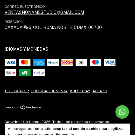
CORREO ELECTRÓNICO
VENTASNONAMESTUDIO@GMAIL.COM
DIRECCIÓN
OAXACA #96, COL. ROMA NORTE, CDMX. 06700
IDIOMAS Y MONEDAS
THE CREATOR
POLÍTICAS DE VENTA
KUESKI PAY
APLAZO
Copyright No Name - 2026. Todos los derechos reservados.
Al navegar por este sitio
aceptas el uso de cookies
para agilizar
tu experiencia de compra.
Entendido