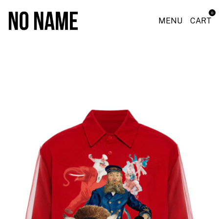
0
MENU
CART