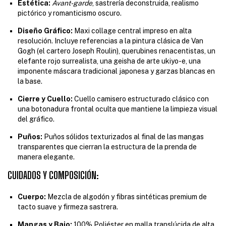
Estética:
Avant-garde
, sastrería deconstruida, realismo
pictórico y romanticismo oscuro.
Diseño Gráfico:
Maxi collage central impreso en alta
resolución. Incluye referencias a la pintura clásica de Van
Gogh (el cartero Joseph Roulin), querubines renacentistas, un
elefante rojo surrealista, una geisha de arte ukiyo-e, una
imponente máscara tradicional japonesa y garzas blancas en
la base.
Cierre y Cuello:
Cuello camisero estructurado clásico con
una botonadura frontal oculta que mantiene la limpieza visual
del gráfico.
Puños:
Puños sólidos texturizados al final de las mangas
transparentes que cierran la estructura de la prenda de
manera elegante.
CUIDADOS Y COMPOSICIÓN:
Cuerpo:
Mezcla de algodón y fibras sintéticas premium de
tacto suave y firmeza sastrera.
Mangas y Bajo:
100% Poliéster en malla translúcida de alta