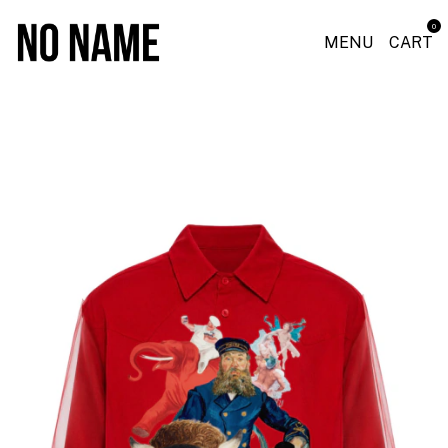
0
MENU
CART