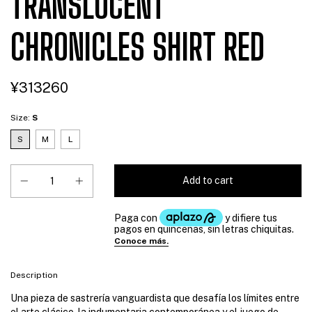
TRANSLUCENT
CHRONICLES SHIRT RED
¥313260
Size:
S
S
M
L
Description
Una pieza de sastrería vanguardista que desafía los límites entre
el arte clásico, la indumentaria contemporánea y el juego de