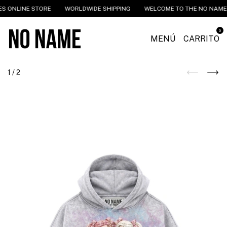
 ONLINE STORE
WORLDWIDE SHIPPING
WELCOME TO THE NO NAME I
0
MENÚ
CARRITO
1
/
2