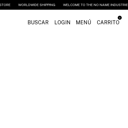
E
WORLDWIDE SHIPPING
WELCOME TO THE NO NAME INDUSTRIES ONL
0
BUSCAR
LOGIN
MENÚ
CARRITO