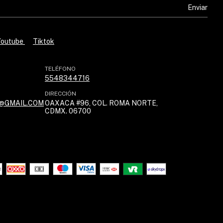
Youtube
Tiktok
TELÉFONO
5548344716
DIRECCIÓN
@GMAIL.COM
OAXACA #96, COL. ROMA NORTE,
CDMX. 06700