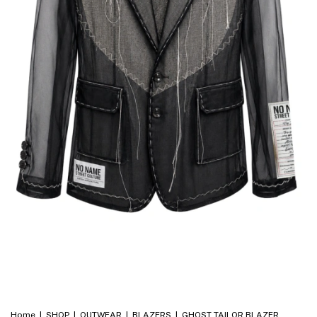
Home
|
SHOP
|
OUTWEAR
|
BLAZERS
|
GHOST TAILOR BLAZER